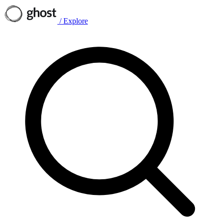
/
Explore