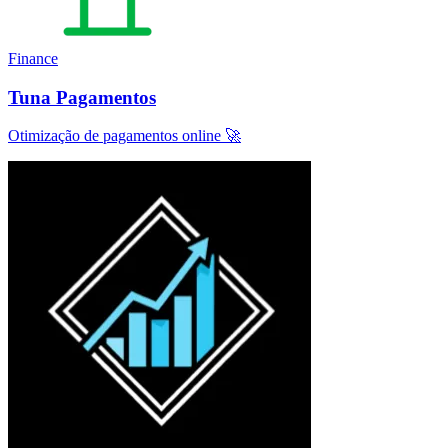
Finance
Tuna Pagamentos
Otimização de pagamentos online 🚀