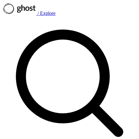
/
Explore