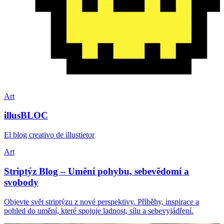
Art
illusBLOC
El blog creativo de illustietor
Art
Striptýz Blog – Umění pohybu, sebevědomí a
svobody
Objevte svět striptýzu z nové perspektivy. Příběhy, inspirace a
pohled do umění, které spojuje ladnost, sílu a sebevyjádření.