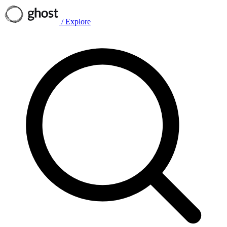
/
Explore