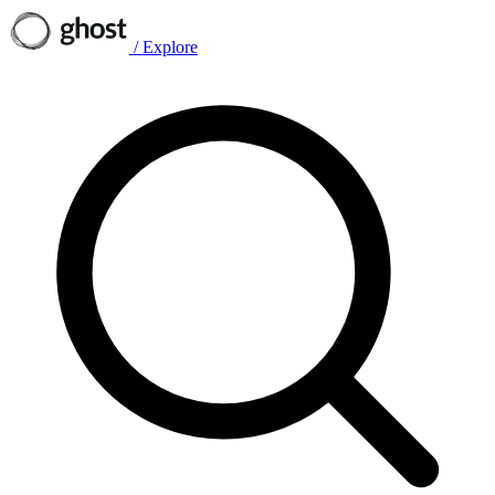
/
Explore