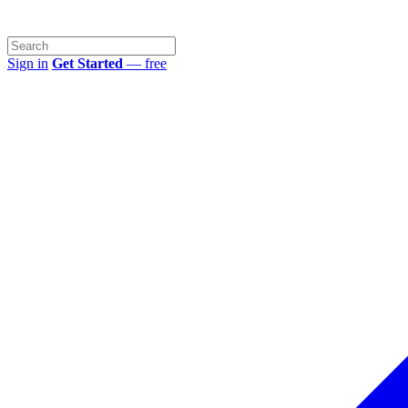
Sign in
Get Started
— free