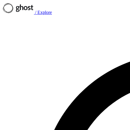
/
Explore