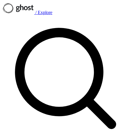
/
Explore