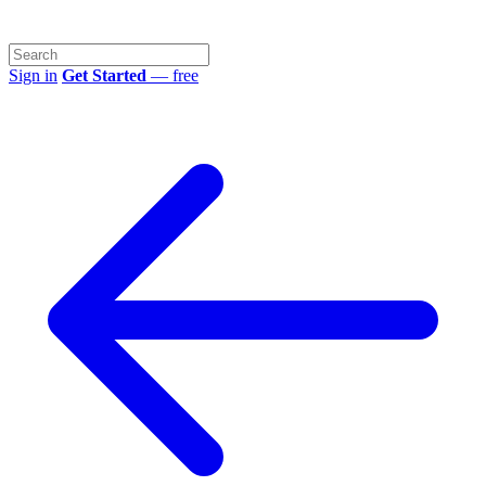
Sign in
Get Started
— free