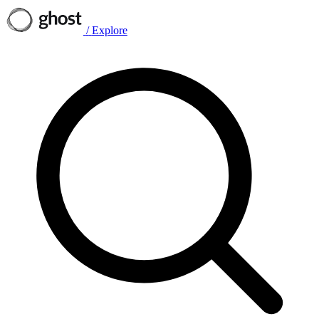
/
Explore