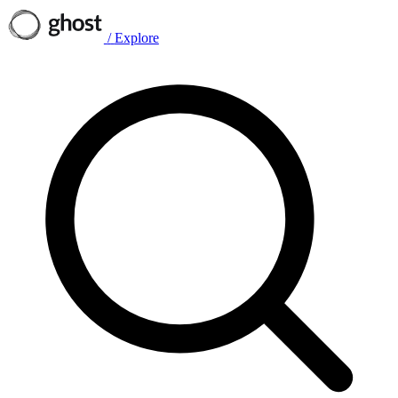
/
Explore