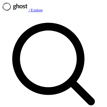
/
Explore