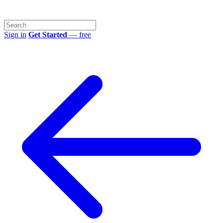
Sign in
Get Started
— free