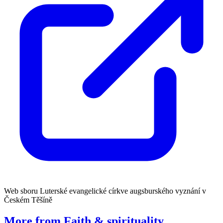
Web sboru Luterské evangelické církve augsburského vyznání v
Českém Těšíně
More from Faith & spirituality