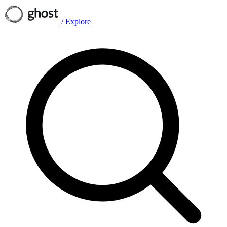
/
Explore