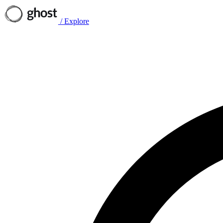
/
Explore