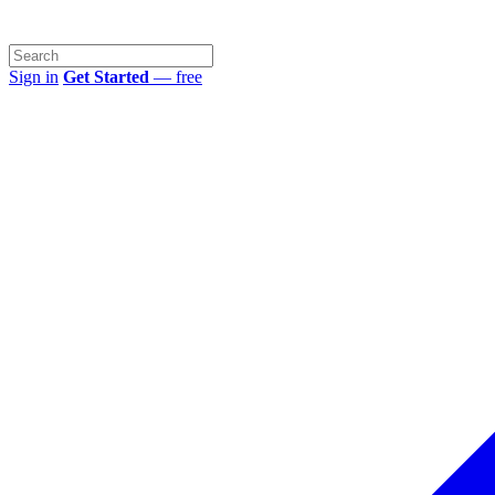
Sign in
Get Started
— free