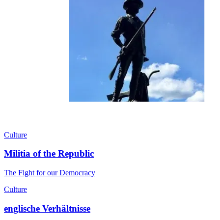
Culture
Militia of the Republic
The Fight for our Democracy
Culture
englische Verhältnisse