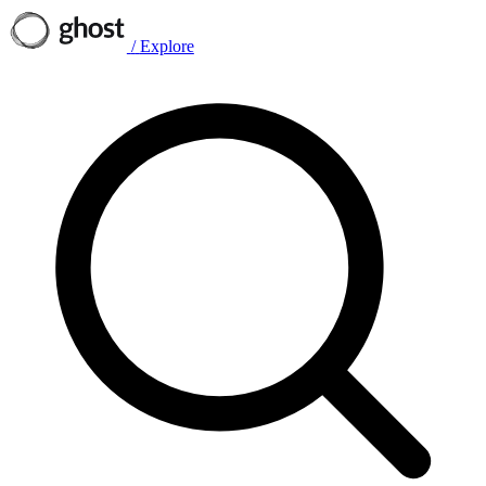
/
Explore