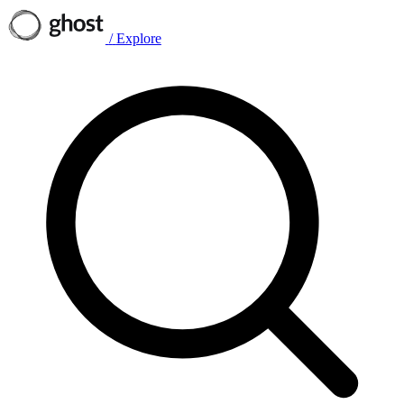
/
Explore