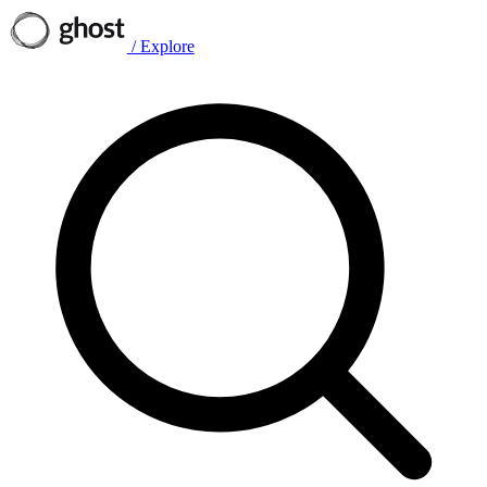
/
Explore