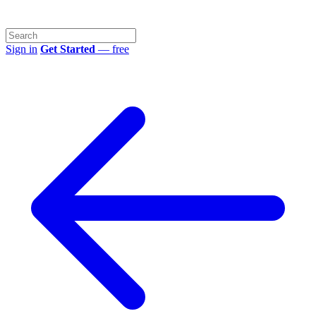
Sign in
Get Started
— free