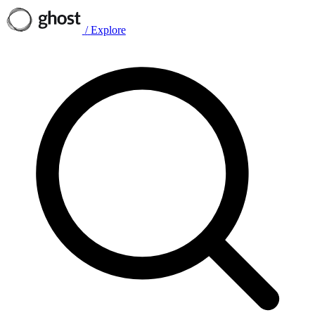
/
Explore