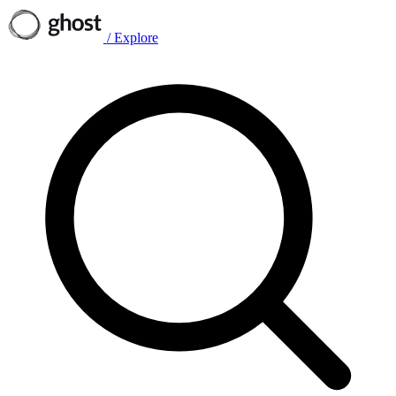
/
Explore