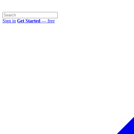
Sign in
Get Started
— free