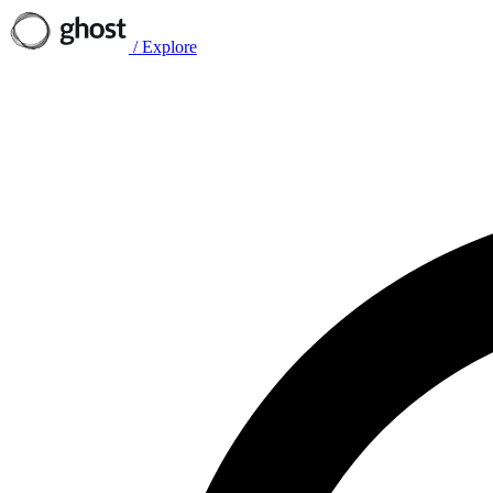
/
Explore