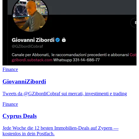
Finance
GiovanniZibordi
Tweets da @GZibordiCobraf sui mercati, investimenti e trading
Finance
Cyprus Deals
Jede Woche die 12 besten Immobilien-Deals auf Zypern —
kostenlos in dein Postfach.