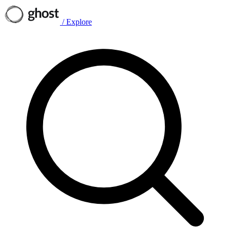
/
Explore