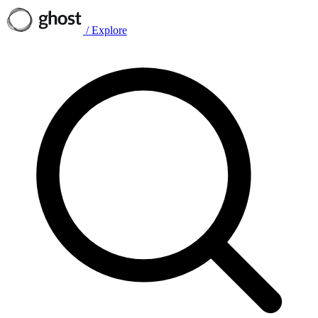
/
Explore