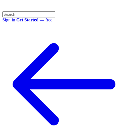
Sign in
Get Started
— free