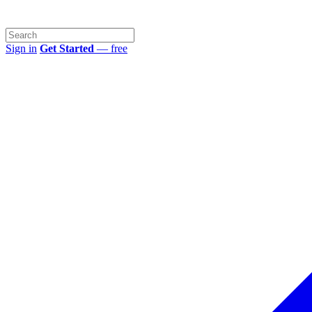
Sign in
Get Started
— free