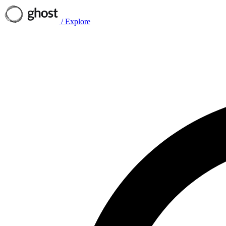
/
Explore