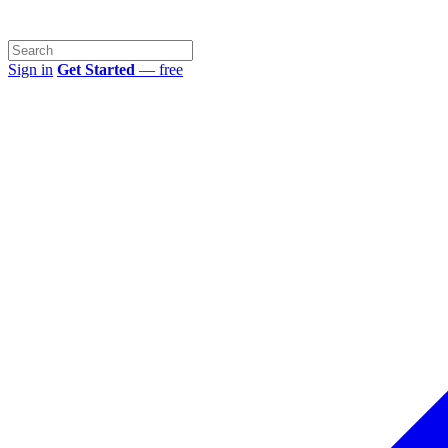
Sign in
Get Started
— free