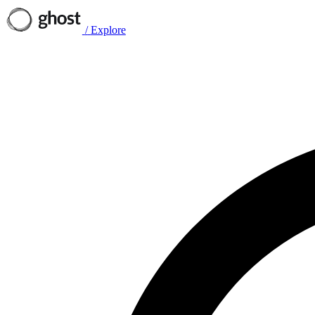
/
Explore