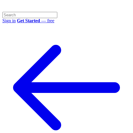
Sign in
Get Started
— free