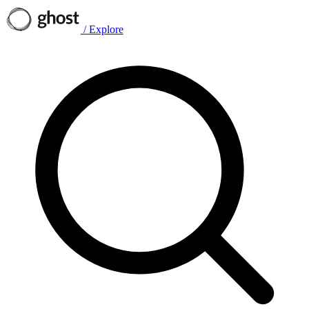
/
Explore