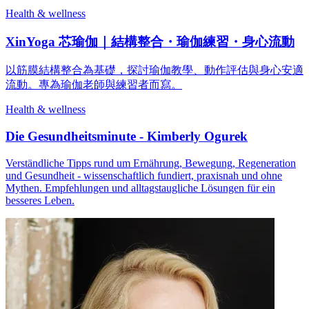
Health & wellness
XinYoga 芯瑜伽｜結構整合・瑜伽練習・身心流動
以筋膜結構整合為基礎，探討瑜伽教學、動作評估與身心安適
流動。專為瑜伽老師與練習者而寫。
Health & wellness
Die Gesundheitsminute - Kimberly Ogurek
Verständliche Tipps rund um Ernährung, Bewegung, Regeneration
und Gesundheit - wissenschaftlich fundiert, praxisnah und ohne
Mythen. Empfehlungen und alltagstaugliche Lösungen für ein
besseres Leben.