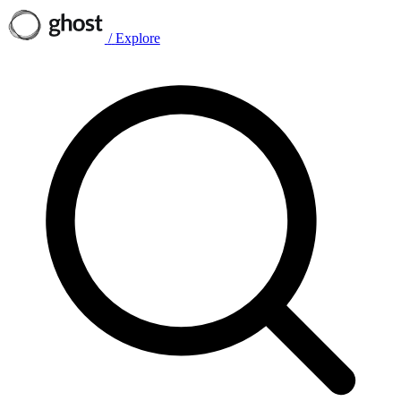
/
Explore