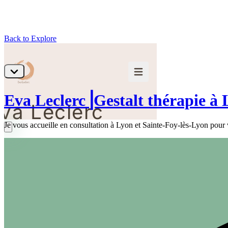
Back to Explore
Eva Leclerc⎟Gestalt thérapie à 
Je vous accueille en consultation à Lyon et Sainte-Foy-lès-Lyon pour vo