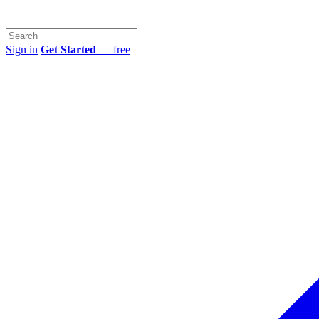
Sign in
Get Started
— free