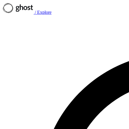
/
Explore