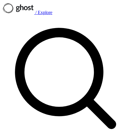
/
Explore