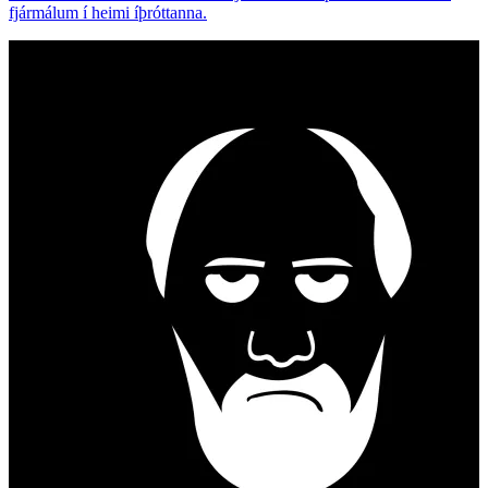
fjármálum í heimi íþróttanna.