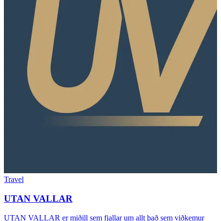
Travel
UTAN VALLAR
UTAN VALLAR er miðill sem fjallar um allt það sem viðkemur