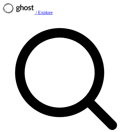
/
Explore