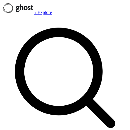
/
Explore