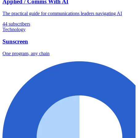
Applied / Comms With AI
The practical guide for communications leaders navigating AI
44 subscribers
Technology
Sunscreen
One program, any chain