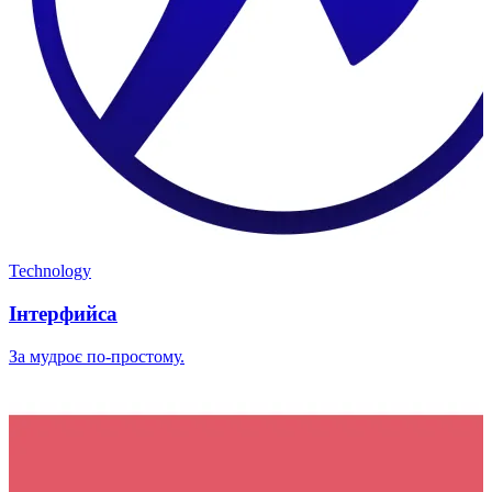
Technology
Інтерфийса
За мудроє по-простому.