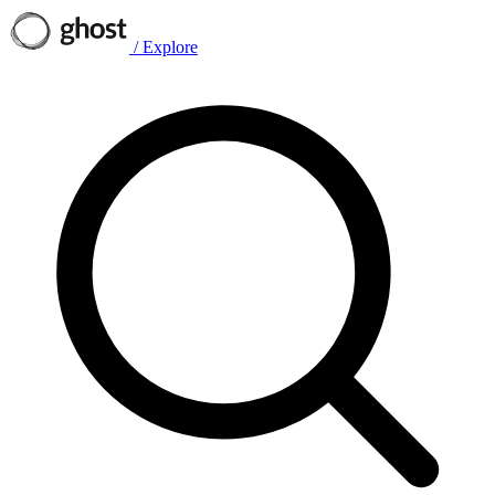
/
Explore