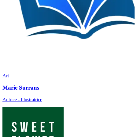
Art
Marie Surrans
Autrice - Illustratrice