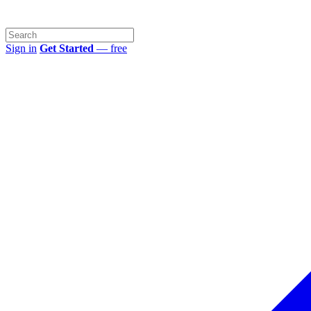
Sign in
Get Started
— free