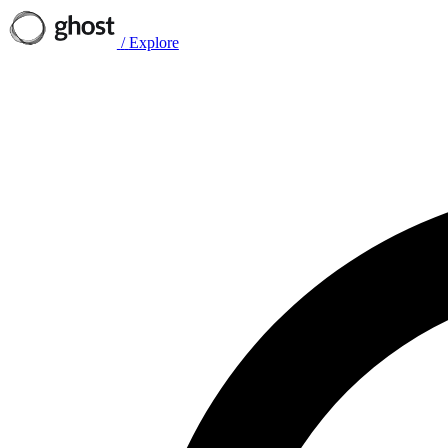
/
Explore