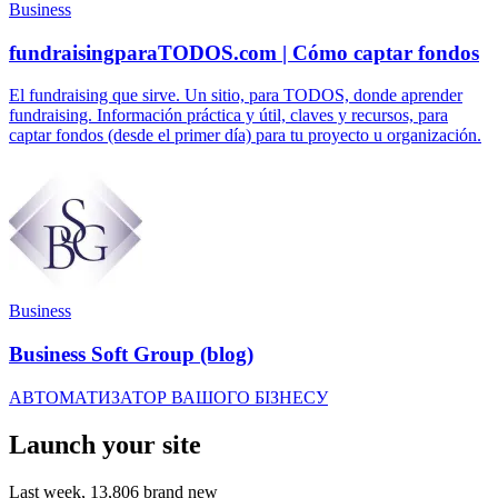
Business
fundraisingparaTODOS.com | Cómo captar fondos
El fundraising que sirve. Un sitio, para TODOS, donde aprender
fundraising. Información práctica y útil, claves y recursos, para
captar fondos (desde el primer día) para tu proyecto u organización.
Business
Business Soft Group (blog)
АВТОМАТИЗАТОР ВАШОГО БІЗНЕСУ
Launch your site
Last week,
13,806
brand new