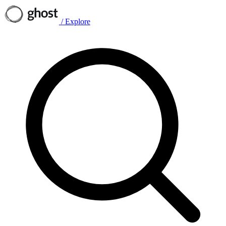
/
Explore