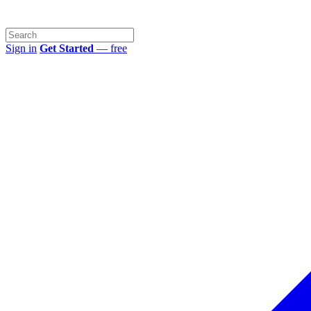
Sign in
Get Started
— free