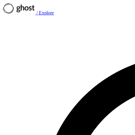
/
Explore