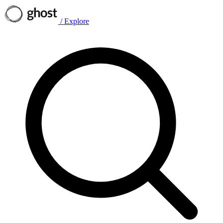
/
Explore