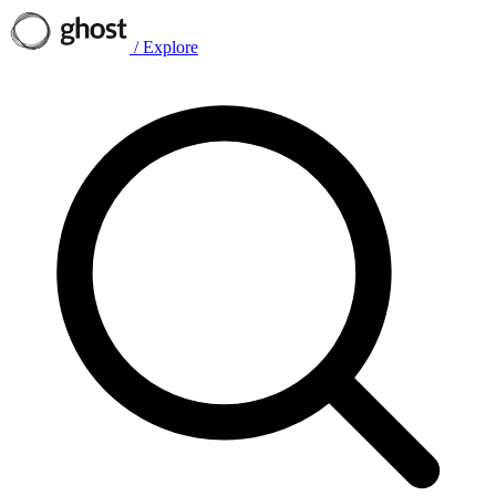
/
Explore