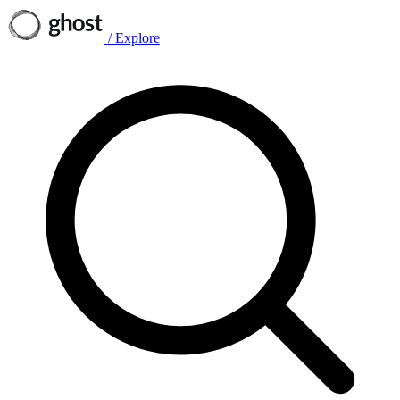
/
Explore