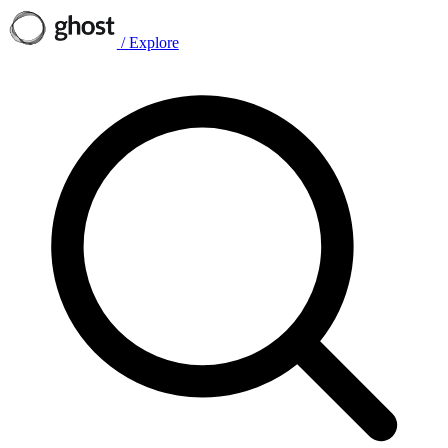
/
Explore