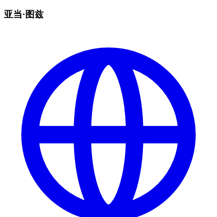
亚当·图兹