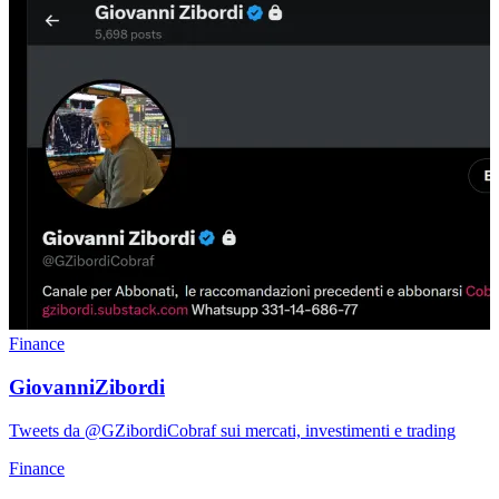
Finance
GiovanniZibordi
Tweets da @GZibordiCobraf sui mercati, investimenti e trading
Finance