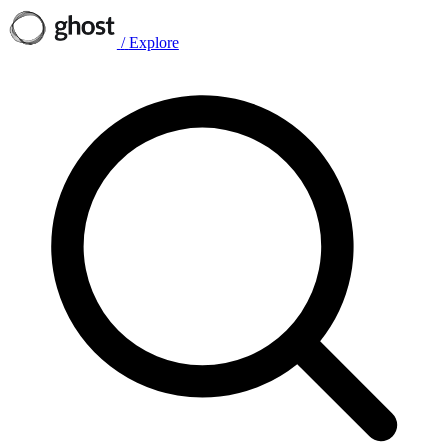
/
Explore