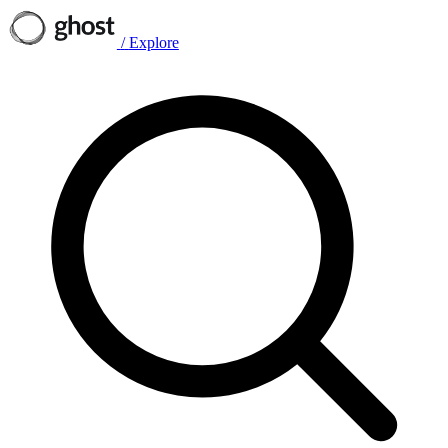
/
Explore