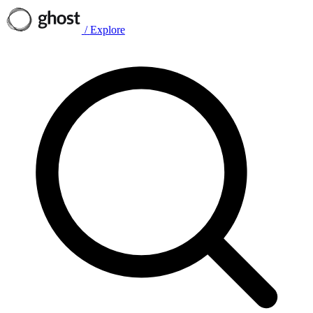
/
Explore