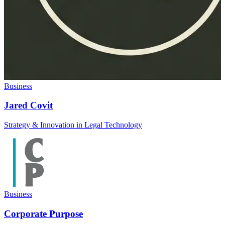
Business
Jared Covit
Strategy & Innovation in Legal Technology
Business
Corporate Purpose