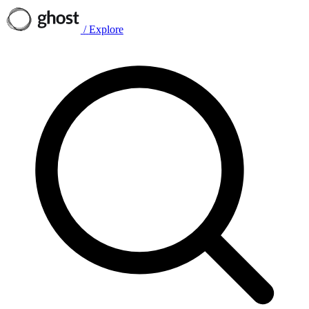
/
Explore