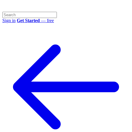
Sign in
Get Started
— free