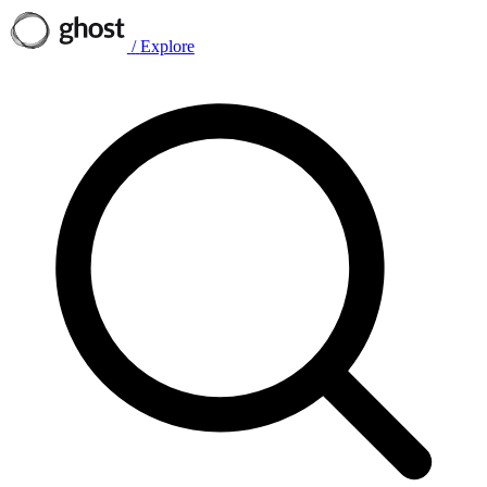
/
Explore