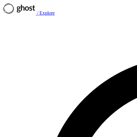
/
Explore