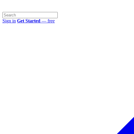
Sign in
Get Started
— free