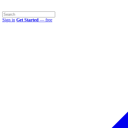
Sign in
Get Started
— free