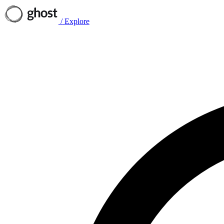
/
Explore