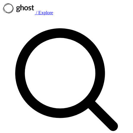
/
Explore