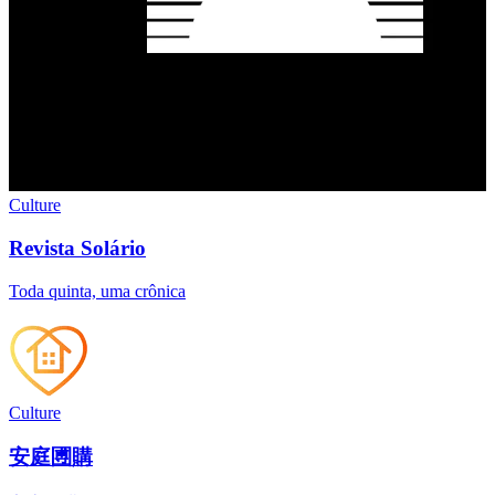
Culture
Revista Solário
Toda quinta, uma crônica
Culture
安庭圑購