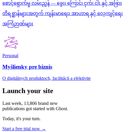
စောင့်ရှောက်မှု လမ်းညွှန် — ခွေး၊ ကြောင်၊ ငှက်၊ ငါး နှင့် အခြား
တိရစ္ဆာန်များအတွက် ကျန်းမာရေး၊ အာဟာရ နှင့် လေ့ကျင့်ရေး
အကြံဉာဏ်များ
Personal
Myšlienky pre biznis
O digitálnych produktoch, facilitácii a efektivite
Launch your site
Last week,
13,806
brand new
publications got started with Ghost.
Today, it's your turn.
Start a free trial now →