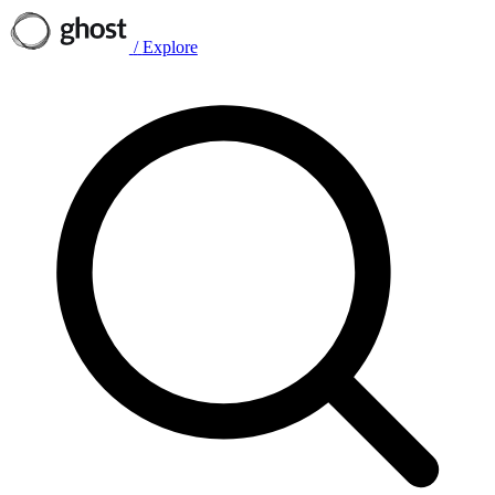
/
Explore